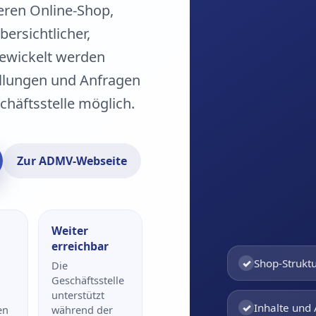
eren Online-Shop,
ersichtlicher,
ewickelt werden
ellungen und Anfragen
chäftsstelle möglich.
Zur ADMV-Webseite
Weiter
erreichbar
✓
Shop-Struktu
Die
n
Geschäftsstelle
unterstützt
✓
Inhalte und 
en
während der