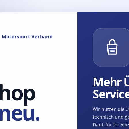
r Motorsport Verband
Mehr Ü
hop
Servic
neu.
Wir nutzen die 
technisch und ge
Dank für Ihr Ver